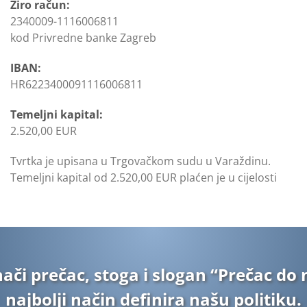
Žiro račun:
2340009-1116006811
kod Privredne banke Zagreb
IBAN:
HR6223400091116006811
Temeljni kapital:
2.520,00 EUR
Tvrtka je upisana u Trgovačkom sudu u Varaždinu.
Temeljni kapital od 2.520,00 EUR plaćen je u cijelosti
nači prečac, stoga i slogan “Prečac do 
najbolji način definira našu politiku.