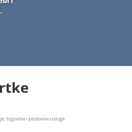
bi i
.
rtke
ge, trgovina i poslovne usluge