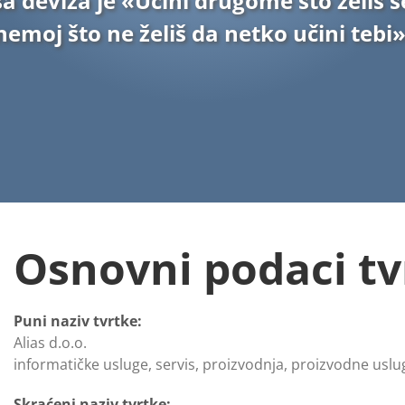
a deviza je «Učini drugome što želiš se
nemoj što ne želiš da netko učini tebi»
Osnovni podaci tv
Puni naziv tvrtke:
Alias d.o.o.
informatičke usluge, servis, proizvodnja, proizvodne uslu
Skraćeni naziv tvrtke: