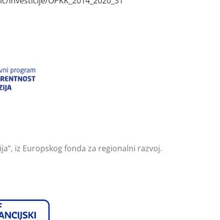
ic/investicije/OPKK_2014_2020_31
a“, iz Europskog fonda za regionalni razvoj.