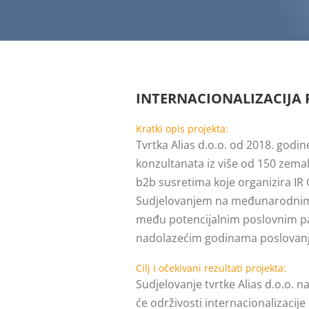
INTERNACIONALIZACIJA 
Kratki opis projekta:
Tvrtka Alias d.o.o. od 2018. godin
konzultanata iz više od 150 zemal
b2b susretima koje organizira IR 
Sudjelovanjem na međunarodnim b2
među potencijalnim poslovnim part
nadolazećim godinama poslovanj
Cilj i očekivani rezultati projekta:
Sudjelovanje tvrtke Alias d.o.o. 
će održivosti internacionalizacije