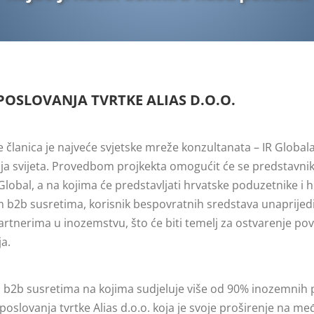
POSLOVANJA TVRTKE ALIAS D.O.O.
e članica je najveće svjetske mreže konzultanata – IR Globala
ja svijeta. Provedbom projkekta omogućit će se predstavniku
Global, a na kojima će predstavljati hrvatske poduzetnike i
b susretima, korisnik bespovratnih sredstava unaprijedit ć
nerima u inozemstvu, što će biti temelj za ostvarenje povol
a.
na b2b susretima na kojima sudjeluje više od 90% inozemnih p
 poslovanja tvrtke Alias d.o.o. koja je svoje proširenje na m