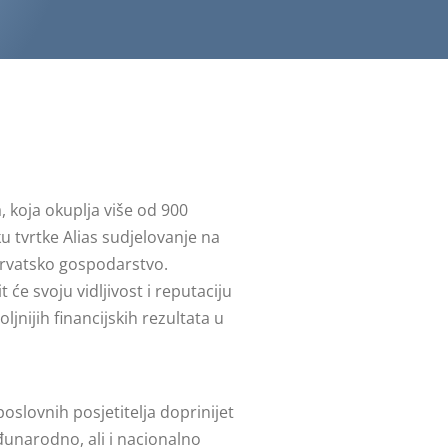
, koja okuplja više od 900
 tvrtke Alias sudjelovanje na
 hrvatsko gospodarstvo.
e svoju vidljivost i reputaciju
jnijih financijskih rezultata u
oslovnih posjetitelja doprinijet
eđunarodno, ali i nacionalno