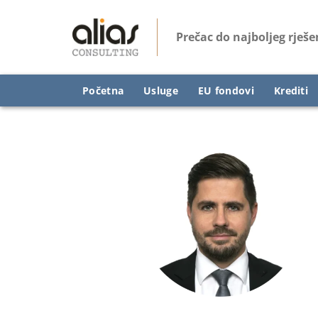
Skip
to
Prečac do najboljeg rješe
content
Početna
Usluge
EU fondovi
Krediti