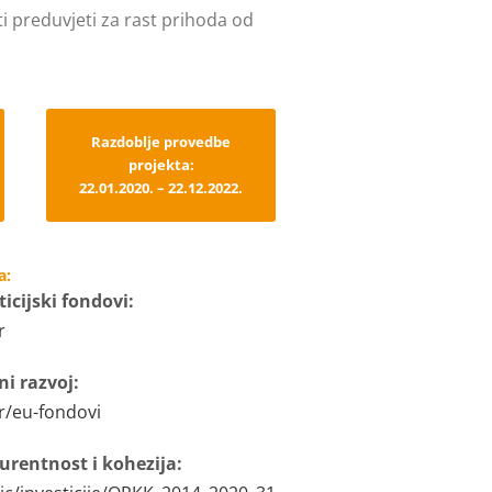
ti preduvjeti za rast prihoda od
Razdoblje provedbe
projekta:
22.01.2020. – 22.12.2022.
a:
icijski fondovi:
r
ni razvoj:
hr/eu-fondovi
rentnost i kohezija: