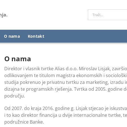
Traži...
nja.
O nama
Kontakt
O nama
Direktor i vlasnik tvrtke Alias d.o.o. Miroslav Lisjak, završ
odlikovanjem te titulom magistra ekonomskih i sociološk
studija pokrenuo je privatnu tvrtku za marketing, izradu i
dizajna te programskih rješenja. Tvrtka od 2005. godine 
području.
Od 2007. do kraja 2016. godine g. Lisjak stjecao je iskus
i to kao direktor financija u dvije internacionalne tvrtke, 
podružnice Banke.