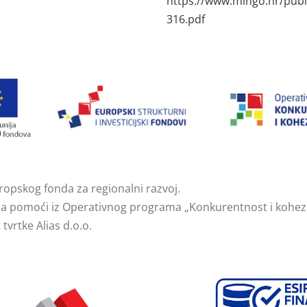
https://www.mingo.hr/publ
316.pdf
uropskog fonda za regionalni razvoj.
ma pomoći iz Operativnog programa „Konkurentnost i kohezij
tvrtke Alias d.o.o.